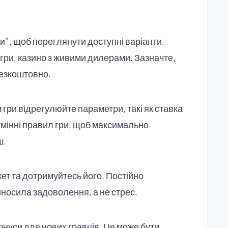
ри”, щоб переглянути доступні варіанти.
ні ігри, казино з живими дилерами. Зазначте,
безкоштовно.
 гри відрегулюйте параметри, такі як ставка
зумінні правил гри, щоб максимально
ш.
жет та дотримуйтесь його. Постійно
иносила задоволення, а не стрес.
бонуси для нових гравців. Це може бути