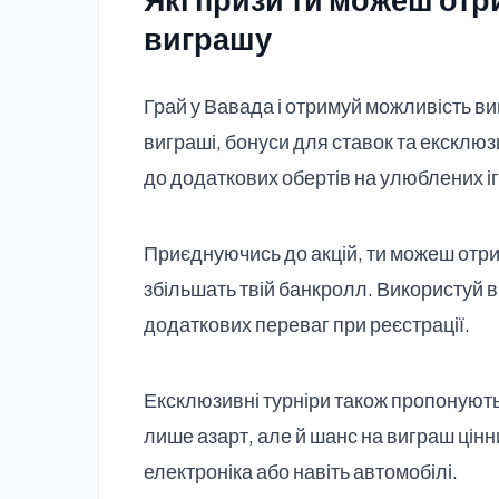
виграшу
Грай у Вавада і отримуй можливість ви
виграші, бонуси для ставок та ексклюз
до додаткових обертів на улюблених іг
Приєднуючись до акцій, ти можеш отрим
збільшать твій банкролл. Використуй
в
додаткових переваг при реєстрації.
Ексклюзивні турніри також пропонують 
лише азарт, але й шанс на виграш цінни
електроніка або навіть автомобілі.