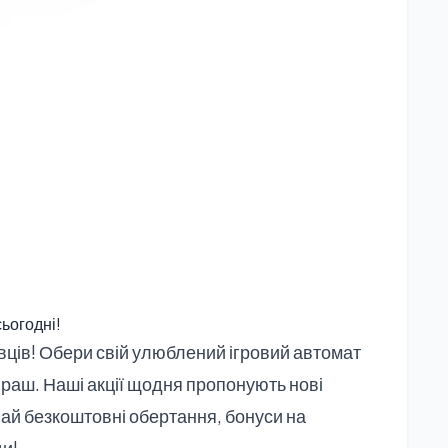
сьогодні!
ців! Обери свій улюблений ігровий автомат
граш. Наші акції щодня пропонують нові
вай безкоштовні обертання, бонуси на
ди!