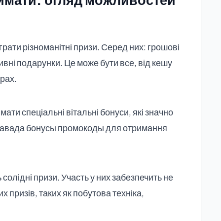
грати різноманітні призи. Серед них: грошові
ивні подарунки. Це може бути все, від кешу
рах.
ати спеціальні вітальні бонуси, які значно
авада бонусы промокоды
для отримання
солідні призи. Участь у них забезпечить не
х призів, таких як побутова техніка,