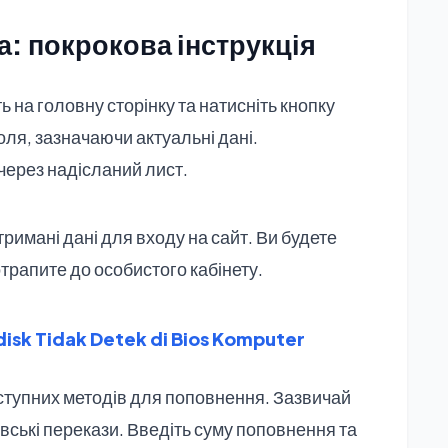
а: покрокова інструкція
ь на головну сторінку та натисніть кнопку
поля, зазначаючи актуальні дані.
через надісланий лист.
тримані дані для входу на сайт. Ви будете
потрапите до особистого кабінету.
isk Tidak Detek di Bios Komputer
оступних методів для поповнення. Зазвичай
івські перекази. Введіть суму поповнення та