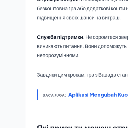
безкоштовна гра або додаткові кошти 
підвищення своїх шанси на виграш.
Служба підтримки
. Не соромтеся зве
виникають питання. Вони допоможуть 
непорозуміннями.
Завдяки цим крокам, гра з Вавада стан
Aplikasi Mengubah Kuot
BACA JUGA:
Які призи ти можеш от