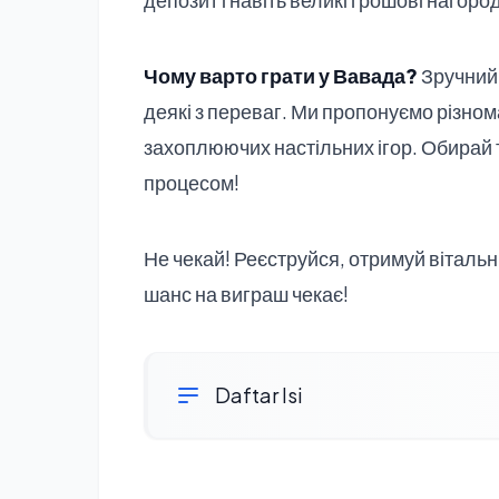
Чому варто грати у Вавада?
Зручний 
деякі з переваг. Ми пропонуємо різнома
захоплюючих настільних ігор. Обирай т
процесом!
Не чекай! Реєструйся, отримуй вітальн
шанс на виграш чекає!
Daftar Isi