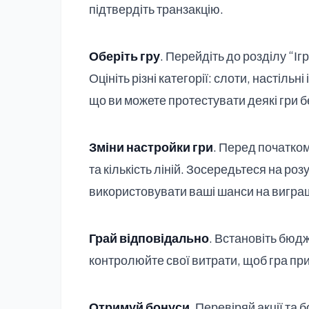
підтвердіть транзакцію.
Оберіть гру
. Перейдіть до розділу “Іг
Оцініть різні категорії: слоти, настіль
що ви можете протестувати деякі гри 
Зміни настройки гри
. Перед початком
та кількість ліній. Зосередьтеся на ро
використовувати ваші шанси на вигра
Грай відповідально
. Встановіть бюд
контролюйте свої витрати, щоб гра пр
Отримуй бонуси
. Перевіряй акції та 