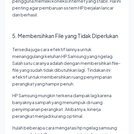
pengguna memiliki koneksi internet yang stabil. Hal ini
penting agar pembaruan sistem HP berjalan lancar
dan berhasil.
5. Membersihkan File yang Tidak Diperlukan
Tersedia juga cara efektif lainnya untuk
menanggulangi keluhan HP Samsung yang ngelag.
Salah satu caranya adalah dengan membersihkan file-
file yang sudah tidak dibutuhkan lagi. Tindakan ini
efektif untuk membersihkan ruang penyimpanan
perangkat yang hampir penuh.
HP Samsung mungkin terkena dampak lag karena
banyaknya sampah yang menumpuk di ruang
penyimpanan perangkat. Akibatnya, kinerja
perangkat menjadi kurang optimal.
Itulah beberapa cara mengatasi hp ngelag samsung