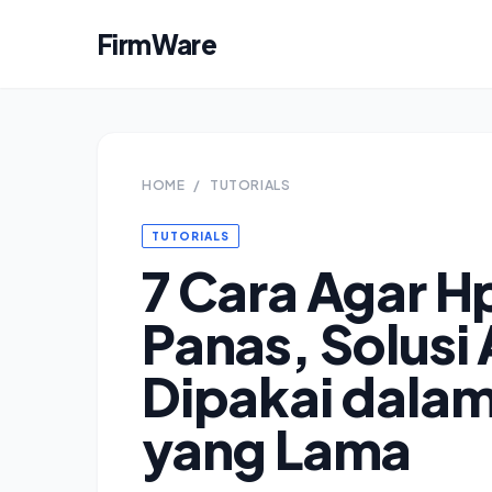
FirmWare
HOME
/
TUTORIALS
TUTORIALS
7 Cara Agar H
Panas, Solusi 
Dipakai dala
yang Lama