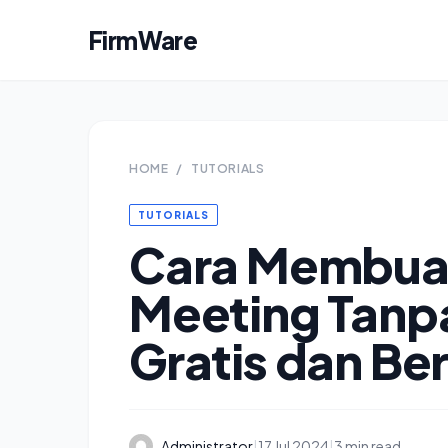
FirmWare
HOME
/
TUTORIALS
TUTORIALS
Cara Membuat
Meeting Tanp
Gratis dan Be
Administrator
|
17 Jul 2024
|
3 min read