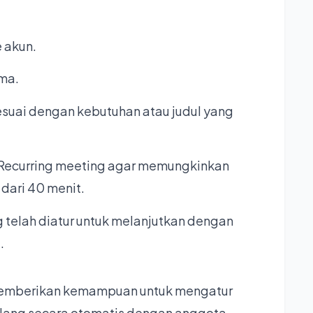
 akun.
ama.
suai dengan kebutuhan atau judul yang
 Recurring meeting agar memungkinkan
dari 40 menit.
 telah diatur untuk melanjutkan dengan
.
 memberikan kemampuan untuk mengatur
lang secara otomatis dengan anggota