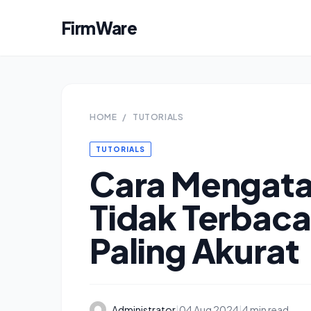
FirmWare
HOME
/
TUTORIALS
TUTORIALS
Cara Mengata
Tidak Terbaca
Paling Akurat
Administrator
|
04 Aug 2024
|
4 min read