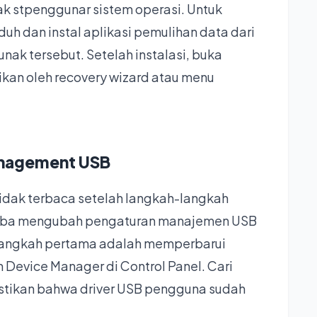
k stpenggunar sistem operasi. Untuk
uh dan instal aplikasi pemulihan data dari
nak tersebut. Setelah instalasi, buka
rikan oleh recovery wizard atau menu
anagement USB
idak terbaca setelah langkah-langkah
oba mengubah pengaturan manajemen USB
Langkah pertama adalah memperbarui
 Device Manager di Control Panel. Cari
astikan bahwa driver USB pengguna sudah