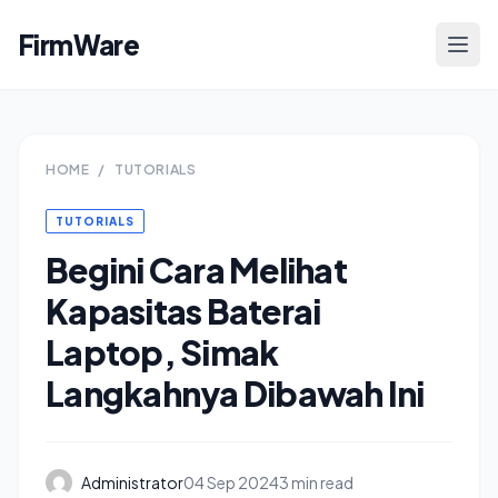
FirmWare
HOME
/
TUTORIALS
TUTORIALS
Begini Cara Melihat
Kapasitas Baterai
Laptop, Simak
Langkahnya Dibawah Ini
Administrator
04 Sep 2024
3 min read