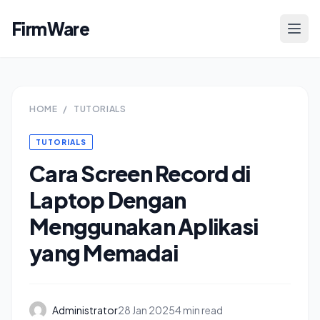
FirmWare
HOME
/
TUTORIALS
TUTORIALS
Cara Screen Record di
Laptop Dengan
Menggunakan Aplikasi
yang Memadai
Administrator
28 Jan 2025
4 min read