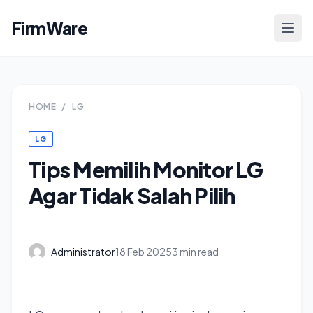
FirmWare
HOME
/
LG
LG
Tips Memilih Monitor LG
Agar Tidak Salah Pilih
Administrator
18 Feb 2025
3 min read