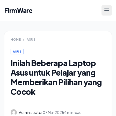
FirmWare
HOME
/
ASUS
ASUS
Inilah Beberapa Laptop
Asus untuk Pelajar yang
Memberikan Pilihan yang
Cocok
Administrator
07 Mar 2025
4 min read