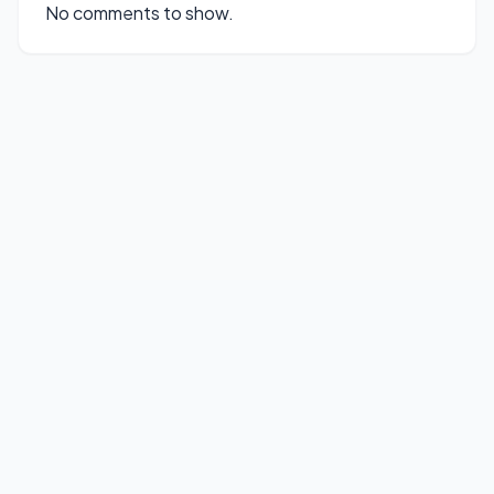
No comments to show.
© 2026
FirmWare
. All rights reserved.