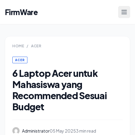
FirmWare
HOME
/
ACER
ACER
6 Laptop Acer untuk
Mahasiswa yang
Recommended Sesuai
Budget
Administrator
05 May 2025
3 min read