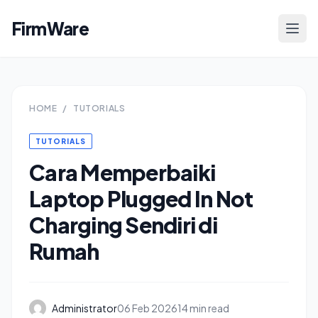
FirmWare
HOME
/
TUTORIALS
TUTORIALS
Cara Memperbaiki
Laptop Plugged In Not
Charging Sendiri di
Rumah
Administrator
06 Feb 2026
14 min read