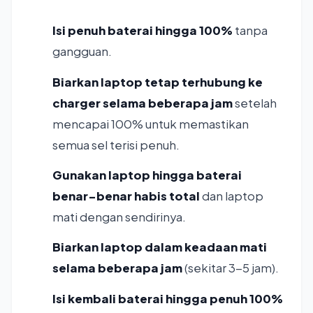
Isi penuh baterai hingga 100%
tanpa
gangguan.
Biarkan laptop tetap terhubung ke
charger selama beberapa jam
setelah
mencapai 100% untuk memastikan
semua sel terisi penuh.
Gunakan laptop hingga baterai
benar-benar habis total
dan laptop
mati dengan sendirinya.
Biarkan laptop dalam keadaan mati
selama beberapa jam
(sekitar 3-5 jam).
Isi kembali baterai hingga penuh 100%