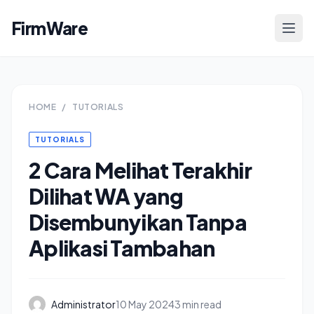
FirmWare
HOME
/
TUTORIALS
TUTORIALS
2 Cara Melihat Terakhir
Dilihat WA yang
Disembunyikan Tanpa
Aplikasi Tambahan
Administrator
10 May 2024
3 min read