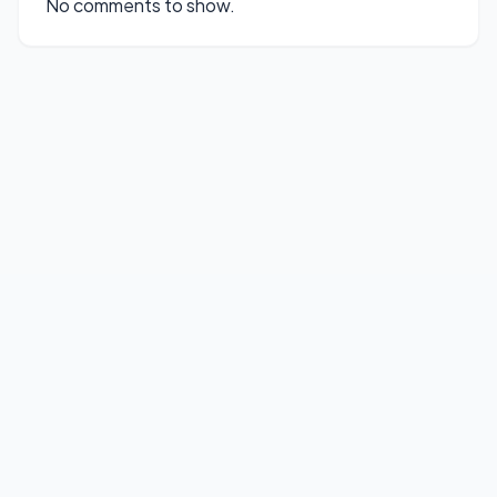
No comments to show.
© 2026
FirmWare
. All rights reserved.
Designed for SEO & Speed.