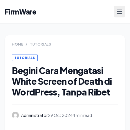
FirmWare
HOME
/
TUTORIALS
TUTORIALS
Begini Cara Mengatasi
White Screen of Death di
WordPress, Tanpa Ribet
Administrator
29 Oct 2024
4 min read